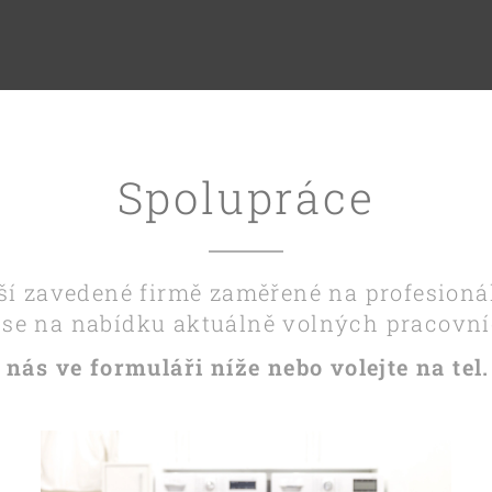
Spolupráce
ší zavedené firmě zaměřené na profesionál
 se na nabídku aktuálně volných pracovn
 nás ve formuláři níže nebo volejte na tel.