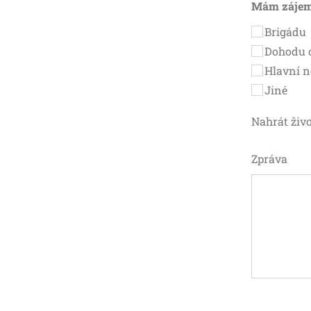
Mám zájem
Brigádu
Dohodu o
Hlavní n
Jiné
Nahrát živo
Zpráva