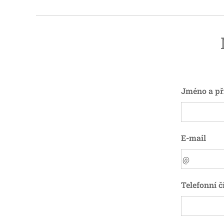
Jméno a př
E-mail
Telefonní č