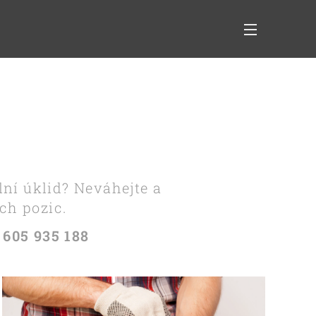
ní úklid? Neváhejte a
ích pozic.
 605 935 188