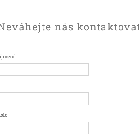
Neváhejte nás kontaktova
íjmení
íslo