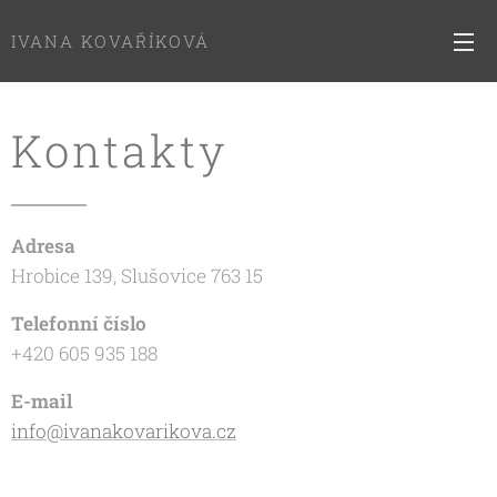
IVANA KOVAŘÍKOVÁ
Kontakty
Adresa
Hrobice 139, Slušovice 763 15
Telefonní číslo
+420 605 935 188
E-mail
info@ivanakovarikova.cz