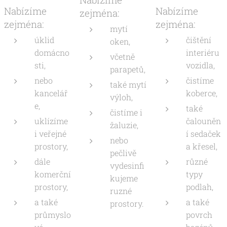
Nabízíme
Nabízíme
zejména:
zejména:
zejména:
mytí
úklid
čištění
oken,
domácno
interiéru
včetně
sti,
vozidla,
parapetů,
nebo
čistíme
také mytí
kancelář
koberce,
výloh,
e,
také
čistíme i
uklízíme
čalouněn
žaluzie,
i veřejné
í sedaček
nebo
prostory,
a křesel,
pečlivě
dále
různé
vydesinfi
komerční
typy
kujeme
prostory,
podlah,
ruzné
a také
a také
prostory.
průmyslo
povrch