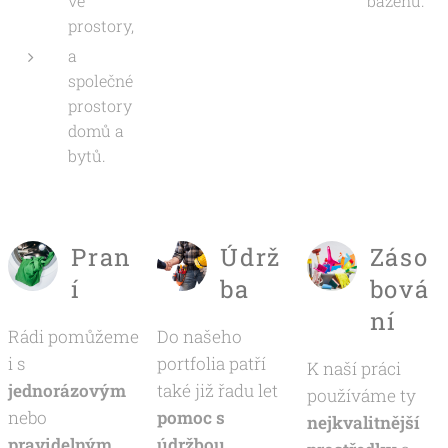
vé
bazénů.
prostory,
a
společné
prostory
domů a
bytů.
Pran
Údrž
Záso
í
ba
bová
ní
Rádi pomůžeme
Do našeho
i s
portfolia patří
K naší práci
jednorázovým
také již řadu let
používáme ty
nebo
pomoc s
nejkvalitnější
pravidelným
údržbou