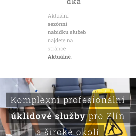
dka
Aktuální
sezónní
nabídku služeb
najdete na
stránce
Aktuálně
.
Komplexní profesionální
úklidové služby
pro Zlín
a široké okolí