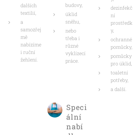
budovy,
dalších
dezinfekč
textilií,
úklid
ní
sněhu,
a
prostředk
samozřej
y,
nebo
mě
třeba i
ochranné
nabízíme
různé
pomůcky,
i ruční
vyklízecí
pomůcky
žehlení.
práce.
pro úklid,
toaletní
potřeby,
a další.
Speci
ální
nabí