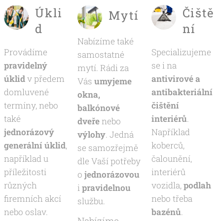
Úkli
Čiště
Mytí
d
ní
Nabízíme také
Provádíme
Specializujeme
samostatné
pravidelný
se i na
mytí. Rádi za
úklid
v předem
antivirové a
Vás
umyjeme
domluvené
antibakteriální
okna,
termíny, nebo
čištění
balkónové
také
interiérů
.
dveře
nebo
jednorázový
Například
výlohy
. Jedná
generální úklid
,
koberců,
se samozřejmě
například u
čalounění,
dle Vaší potřeby
příležitosti
interiérů
o
jednorázovou
různých
vozidla,
podlah
i
pravidelnou
firemních akcí
nebo třeba
službu.
nebo oslav.
bazénů
.
Nabízíme