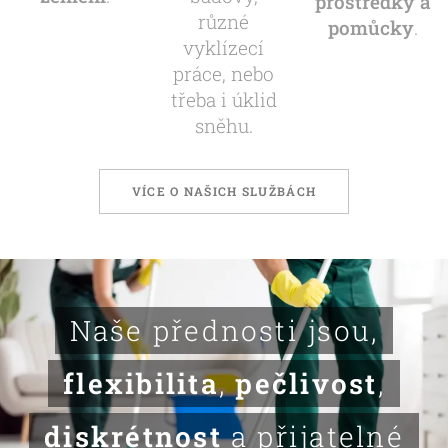
prostředky a
různé
pomůcky
.
vyklízecí
práce, nebo
třeba i úklid
sněhu.
VÍCE O NAŠICH SLUŽBÁCH
Naše přednosti jsou,
flexibilita
,
pečlivost
,
diskrétnost
a přijatelné