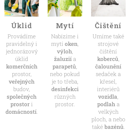
Úklid
Mytí
Čištění
Provádíme
Nabízíme i
Umíme také
pravidelný i
mytí
oken
,
strojové
jednorázový
výloh
,
čištění
úklid
žaluzií
a
koberců
,
komerčních
parapetů
,
čalounění
prostor,
nebo pokud
sedaček a
veřejných
je to třeba,
křesel,
budov,
desinfekci
interiérů
společných
různých
vozidla
,
prostor
i
prostor.
podlah
a
domácností
.
velkých
ploch, a nebo
také
bazénů
.