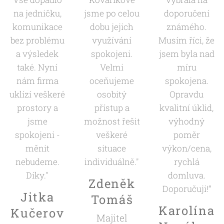
na jedničku,
jsme po celou
doporučení
komunikace
dobu jejich
známého.
bez problému
využívání
Musím říci, že
a výsledek
spokojeni.
jsem byla nad
také. Nyní
Velmi
míru
nám firma
oceňujeme
spokojena.
uklízí veškeré
osobitý
Opravdu
prostory a
přístup a
kvalitní úklid,
jsme
možnost řešit
výhodný
spokojeni -
veškeré
poměr
měnit
situace
výkon/cena,
nebudeme.
individuálně."
rychlá
Díky."
domluva.
Zdeněk
Doporučuji!“
Jitka
Tomáš
Karolína
Kučerov
Majitel