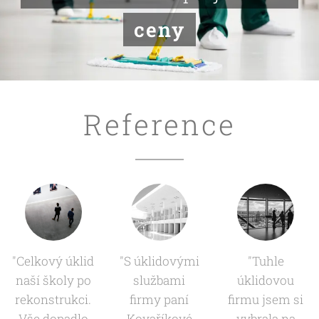
ceny
Reference
"Celkový úklid
"S úklidovými
"Tuhle
naší školy po
službami
úklidovou
rekonstrukci.
firmy paní
firmu jsem si
Vše dopadlo
Kovaříkové
vybrala na