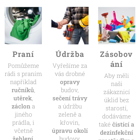
Praní
Údržba
Zásobov
ání
Pomůžeme
Vyřešíme za
rádi s praním
vás drobné
Aby měli
například
opravy
naši
ručníků
,
budov,
zákaznicí
utěrek
,
sečení trávy
úklid bez
záclon
a
a údržbu
starostí,
jiného
zeleně a
dodáváme
prádla, i
křovin,
také
čistící a
včetně
úpravu okolí
dezinfekční
žehlení
.
budovy,