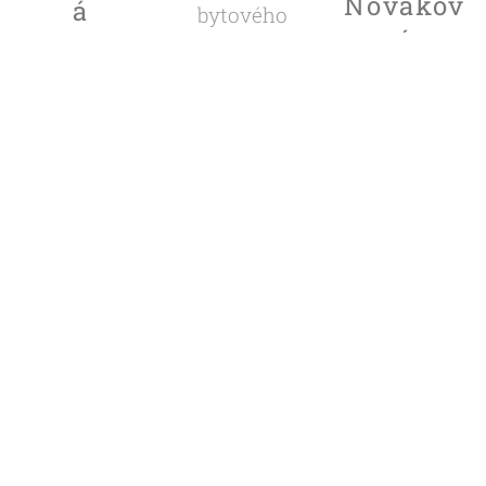
Novákov
á
bytového
á
domu
Ředitelka
školy
Vedoucí
kanceláře
Nabízíme také
zásobování
a
prodej
úklidové chemie a
pomůcek