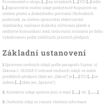
Provozovatel e-shopu
[….]
na stránkách
[….]
IČO
[…]
sídlo
[…]
zpracovává osobní údaje poskytnuté Kupujícím za
účelem plnění a dodatečného potvrzení Obchodních
podmínek, za účelem zpracování elektronické
objednávky, realizace dodávky, zúčtování plateb a
nezbytné komunikaci mezi smluvními stranami po dobu
vyžadovanou podle zvláštních právních předpisů.
Základní ustanovení
1.
Správcem osobních údajů podle paragrafu 5 písm. o)
Zákona č. 18/2018 O ochraně osobních údajů ve znění
pozdějších předpisů (dále jen „Zákon“) je
[…..]
IČO
[….]
se
sídlem
[….]
(dále jen „Správce“);
2.
Kontaktní údaje správce jsou: e-mail:
[……]
, tel.:
[………]
;
3.
Osobními údaji se rozumí všechny informace